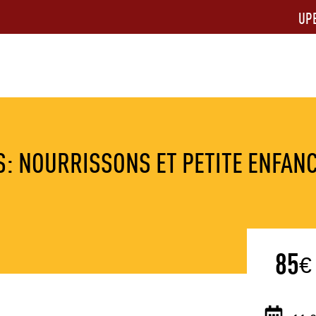
UP
: NOURRISSONS ET PETITE ENFAN
85
€