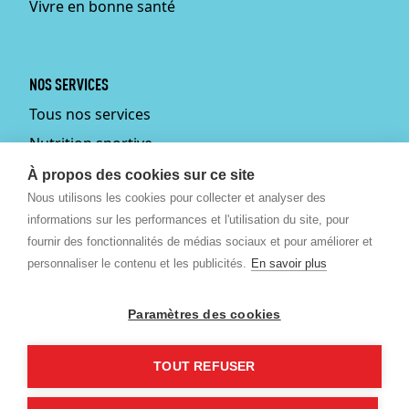
Vivre en bonne santé
NOS SERVICES
Tous nos services
Nutrition sportive
Personal training
À propos des cookies sur ce site
Nous utilisons les cookies pour collecter et analyser des
Fitmums
informations sur les performances et l'utilisation du site, pour
Médecin du sport
fournir des fonctionnalités de médias sociaux et pour améliorer et
Podologie
personnaliser le contenu et les publicités.
En savoir plus
Ostéopathie
Paramètres des cookies
Massages bien-être et
sportif
TOUT REFUSER
©
2026 Revitalize SPRL.
Créé par Artimon Digital