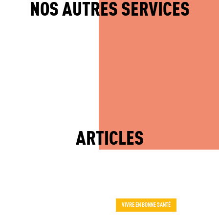
NOS AUTRES SERVICES
APIE
KINÉSITHÉRAPIE –
KINÉSI
ISOCINÉTISME
PÉRI
ARTICLES
VIVRE EN BONNE SANTÉ