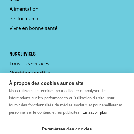
Alimentation
Performance
Vivre en bonne santé
NOS SERVICES
Tous nos services
Nutrition sportive
Personal training
À propos des cookies sur ce site
Nous utilisons les cookies pour collecter et analyser des
Fitmums
informations sur les performances et l'utilisation du site, pour
Médecin du sport
fournir des fonctionnalités de médias sociaux et pour améliorer et
Podologie
personnaliser le contenu et les publicités.
En savoir plus
Ostéopathie
Paramètres des cookies
Massages bien-être et