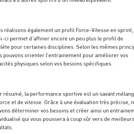
ltats à d’autres sportifs d’un niveau équivalent.
s réalisons également un profil Force-Vitesse en sprint,
i-ci permet d’affiner encore un peu plus le profil de
hlète pour certaines disciplines. Selon les mêmes princi
s pouvons orienter l’entrainement pour améliorer vos
acités physiques selon vos besoins spécifiques.
r résumé, la performance sportive est un savant mélan
orce et de vitesse. Grâce à une évaluation très précise, 
vons déterminer vos besoins et créer ainsi un entraine
ividualisé qui vous poussera à coup sûr vers de meilleur
ltats.