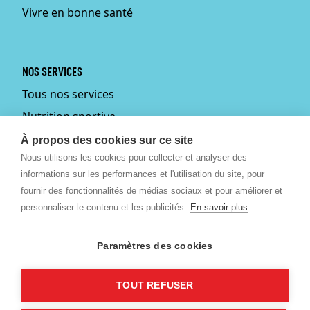
Vivre en bonne santé
NOS SERVICES
Tous nos services
Nutrition sportive
Personal training
À propos des cookies sur ce site
Nous utilisons les cookies pour collecter et analyser des
Fitmums
informations sur les performances et l'utilisation du site, pour
Médecin du sport
fournir des fonctionnalités de médias sociaux et pour améliorer et
Podologie
personnaliser le contenu et les publicités.
En savoir plus
Ostéopathie
Paramètres des cookies
Massages bien-être et
sportif
TOUT REFUSER
©
2026 Revitalize SPRL.
Créé par Artimon Digital