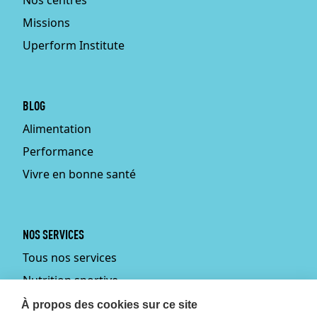
Nos centres
Missions
Uperform Institute
BLOG
Alimentation
Performance
Vivre en bonne santé
NOS SERVICES
Tous nos services
Nutrition sportive
Personal training
À propos des cookies sur ce site