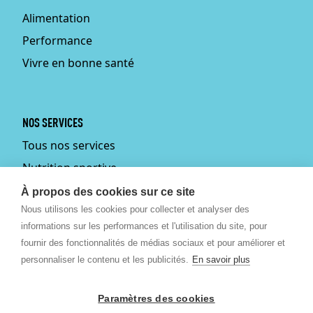
Alimentation
Performance
Vivre en bonne santé
NOS SERVICES
Tous nos services
Nutrition sportive
Personal training
À propos des cookies sur ce site
Nous utilisons les cookies pour collecter et analyser des
Fitmums
informations sur les performances et l'utilisation du site, pour
Médecin du sport
fournir des fonctionnalités de médias sociaux et pour améliorer et
Podologie
personnaliser le contenu et les publicités.
En savoir plus
Ostéopathie
Paramètres des cookies
Massages bien-être et