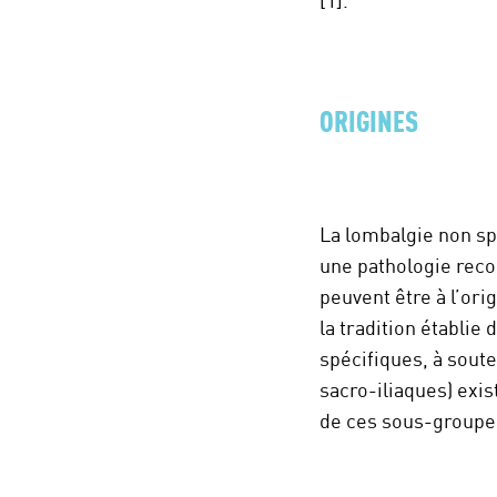
[1].
ORIGINES
La lombalgie non sp
une pathologie reco
peuvent être à l’ori
la tradition établi
spécifiques, à sout
sacro-iliaques) exis
de ces sous-groupes 