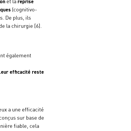
ion
et la
reprise
iques
(cognitivo-
 De plus, ils
 la chirurgie [6].
ont également
Leur efficacité reste
eux a une efficacité
 conçus sur base de
nière fiable, cela