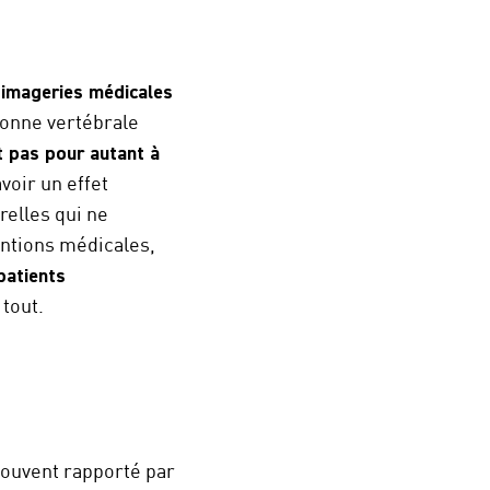
s imageries médicales
olonne vertébrale
t pas pour autant à
voir un effet
relles qui ne
entions médicales,
patients
 tout.
souvent rapporté par