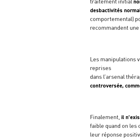
traitement initial
no
desb
activités norma
comportemental) pou
recommandent une ut
Les manipulations v
reprises
dans l’arsenal thér
controversée, comme
Finalement,
il n’ex
faible quand on les
leur réponse positiv