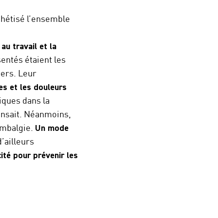
thétisé l’ensemble
au travail et la
sentés étaient les
iers. Leur
es et les douleurs
iques dans la
ensait. Néanmoins,
lombalgie.
Un
mode
 d’ailleurs
ité pour prévenir les