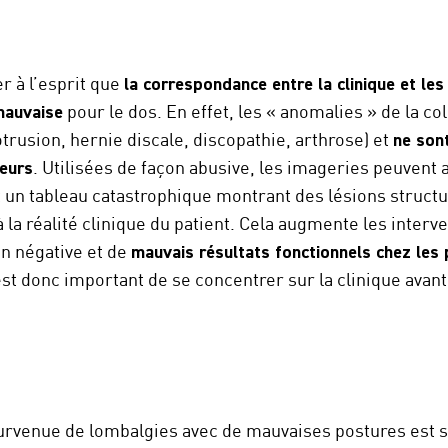
er à l’esprit que
la correspondance entre la clinique et le
mauvaise
pour le dos. En effet, les « anomalies » de la c
trusion, hernie discale, discopathie, arthrose) et
ne son
leurs
. Utilisées de façon abusive, les imageries peuvent a
 un tableau catastrophique montrant des lésions structu
la réalité clinique du patient. Cela augmente les interv
on négative et de
mauvais résultats fonctionnels chez les 
 est donc important de se concentrer sur la clinique avant
a survenue de lombalgies avec de mauvaises postures est 