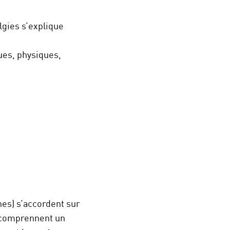
lgies s’explique
ques, physiques,
nes) s’accordent sur
s comprennent un