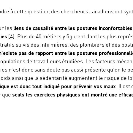
ndre à cette question, des chercheurs canadiens ont syn
ur les
liens de causalité entre les postures inconfortables 
ies
[4]. Plus de 40 métiers y figurent dont les plus repré
tratifs suivis des infirmières, des plombiers et des post
 n’existe pas de rapport entre les postures professionnell
opulations de travailleurs étudiées. Les facteurs mécan
es n’est donc sans doute pas aussi présente qu’on le p
rpoids ainsi que la sédentarité augmentent le risque de 
ique est donc tout indiqué pour prévenir vos maux
. Il est
r que
seuls les exercices physiques ont montré une efficac