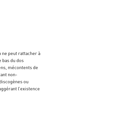
 ne peut rattacher à
e bas du dos
iens, mécontents de
tant non-
 discogènes ou
suggérant l’existence