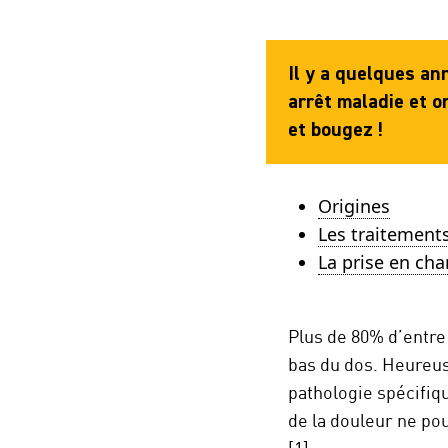
Il y a quelques an
arrêt maladie et o
et bougez !
Origines
Les traitement
La prise en ch
Plus de 80% d’entre
bas du dos. Heureus
pathologie spécifiqu
de la douleur ne po