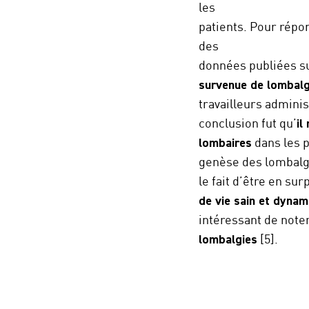
les
patients. Pour répo
des
données publiées s
survenue
de lombalg
travailleurs adminis
conclusion fut qu’
il
lombaires
dans les p
genèse des lombalgi
le fait d’être en su
de vie sain et dynam
intéressant de note
lombalgies
[5].