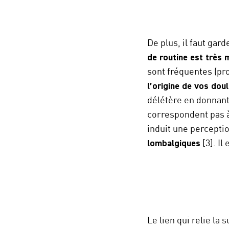
De plus, il faut gard
de routine est très 
sont fréquentes (pro
l’origine de vos dou
délétère en donnant
correspondent pas à 
induit une percepti
lombalgiques
[3]. Il
Le lien qui relie l