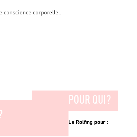
e conscience corporelle..
POUR QUI?
?
Le Rolfing pour :