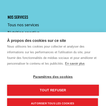
NOS SERVICES
Tous nos services
Nutrition sportive
Personal training
À propos des cookies sur ce site
Nous utilisons les cookies pour collecter et analyser des
Fitmums
informations sur les performances et l'utilisation du site, pour
Médecin du sport
fournir des fonctionnalités de médias sociaux et pour améliorer et
Podologie
personnaliser le contenu et les publicités.
En savoir plus
Ostéopathie
Paramètres des cookies
Massages bien-être et
sportif
TOUT REFUSER
©
2026 Revitalize SPRL.
Créé par Artimon Digital
- Cookies
AUTORISER TOUS LES COOKIES
Whats