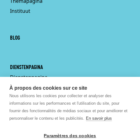
Themapagina
Instituut
BLOG
DIENSTENPAGINA
Dienstenpagina
Persoonlijke training aan
À propos des cookies sur ce site
huis
Nous utilisons les cookies pour collecter et analyser des
informations sur les performances et l'utilisation du site, pour
Bekkenbodemtherapie
fournir des fonctionnalités de médias sociaux et pour améliorer et
Sportgeneeskunde
personnaliser le contenu et les publicités.
En savoir plus
Podologie
Osteopathie
Paramètres des cookies