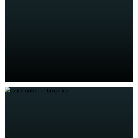
SPORTGENEESKUNDE
Gespecialiseerde geneeskunde voor
sportblessures
MEER WETEN