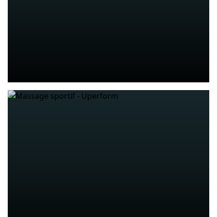
MEER WETEN
LOOPANALYSE
Nauwkeurige analyse, persoonlijk advies en
prestatiebewaking
MEER WETEN