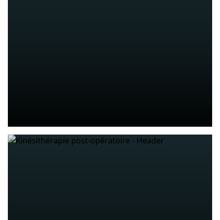
Persoonlijke sportkinesitherapie, afgestemd
op uw behoeften en praktijk
MEER WETEN
KINESITHERAPIE
De functionele mogelijkheden van een
individu versterken, behouden of herstellen
MEER WETEN