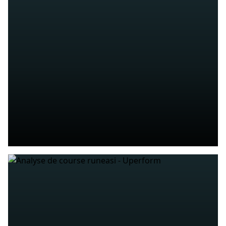
LOOPCOACH
Op maat begeleiding, ongeacht je niveau.
MEER WETEN
GROEPSLESSEN
Ontdek ons volledige aanbod aan
groepslessen