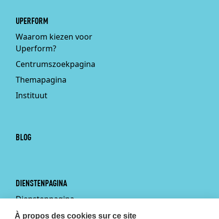
UPERFORM
Waarom kiezen voor
Uperform?
Centrumszoekpagina
Themapagina
Instituut
BLOG
DIENSTENPAGINA
Dienstenpagina
Persoonlijke training aan
À propos des cookies sur ce site