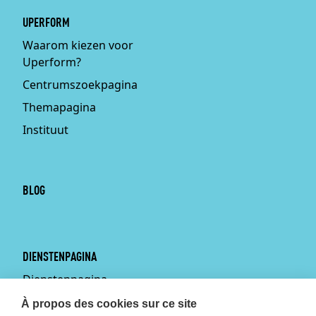
UPERFORM
Waarom kiezen voor
Uperform?
Centrumszoekpagina
Themapagina
Instituut
BLOG
DIENSTENPAGINA
Dienstenpagina
Persoonlijke training aan
À propos des cookies sur ce site