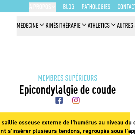
A PROPOS
BLOG
PATHOLOGIES
CONTAC
MÉDECINE
KINÉSITHÉRAPIE
ATHLETICS
AUTRES 
MEMBRES SUPÉRIEURS
Epicondylalgie de coude
a saillie osseuse externe de l’humérus au niveau du 
nt s’insérer plusieurs tendons, regroupés sous l’ap