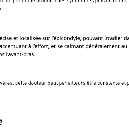
sité du problème produira des symptômes plus ou moins
e :
cise et localisée sur l’épicondyle, pouvant irradier d
accentuant à l’effort, et se calmant généralement au
s l’avant-bras
évères, cette douleur peut par ailleurs être constante e
?