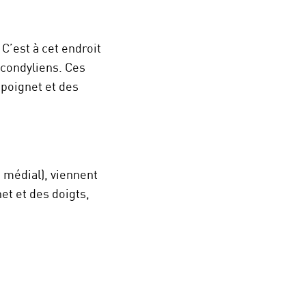
C’est à cet endroit
icondyliens. Ces
poignet et des
e médial), viennent
et et des doigts,