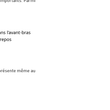
 importants. Parmi
ans l’avant-bras
 repos
t présente même au