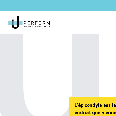
L’épicondyle est l
endroit que vienne