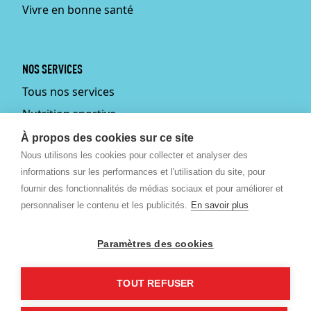
Vivre en bonne santé
NOS SERVICES
Tous nos services
Nutrition sportive
Personal training
À propos des cookies sur ce site
Nous utilisons les cookies pour collecter et analyser des
Fitmums
informations sur les performances et l'utilisation du site, pour
Médecin du sport
fournir des fonctionnalités de médias sociaux et pour améliorer et
Podologie
personnaliser le contenu et les publicités.
En savoir plus
Ostéopathie
Paramètres des cookies
Massages bien-être et
sportif
TOUT REFUSER
©
2026 Revitalize SPRL.
Créé par Artimon Digital