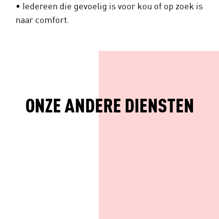
• Iedereen die gevoelig is voor kou of op zoek is
naar comfort.
ONZE ANDERE DIENSTEN
DEMTHERAPIE
CHI NEI TSANG-
DIËTIEK
MASSAGE