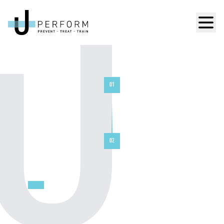
Men
01
02