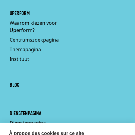
UPERFORM
Waarom kiezen voor
Uperform?
Centrumszoekpagina
Themapagina
Instituut
BLOG
DIENSTENPAGINA
Dienstenpagina
Persoonlijke training aan
À propos des cookies sur ce site