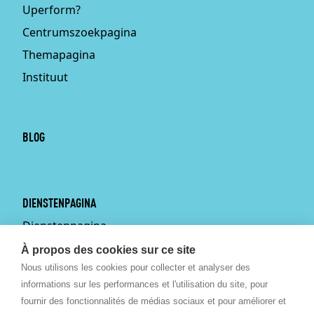
Uperform?
Centrumszoekpagina
Themapagina
Instituut
BLOG
DIENSTENPAGINA
Dienstenpagina
Persoonlijke training aan
À propos des cookies sur ce site
huis
Nous utilisons les cookies pour collecter et analyser des
informations sur les performances et l'utilisation du site, pour
Bekkenbodemtherapie
fournir des fonctionnalités de médias sociaux et pour améliorer et
Sportgeneeskunde